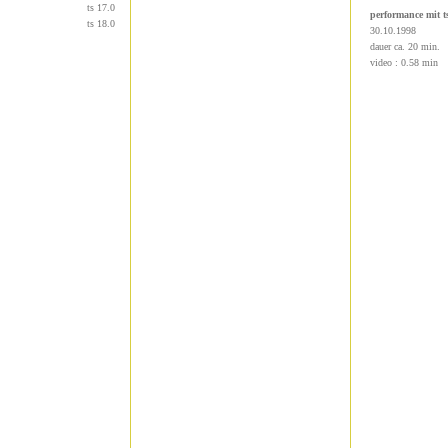
ts 17.0
performance mit t
ts 18.0
30.10.1998
dauer ca. 20 min.
video : 0.58 min