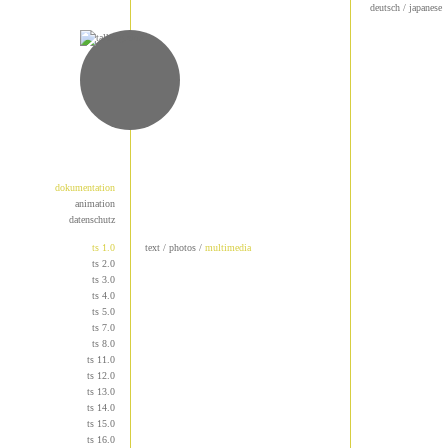
deutsch
/
japanese
dokumentation
animation
datenschutz
ts 1.0
text
/
photos
/
multimedia
ts 2.0
ts 3.0
ts 4.0
ts 5.0
ts 7.0
ts 8.0
ts 11.0
ts 12.0
ts 13.0
ts 14.0
ts 15.0
ts 16.0